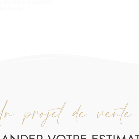
N DE NOS ÉQUIPES
ÉCISE ET
n projet de vente